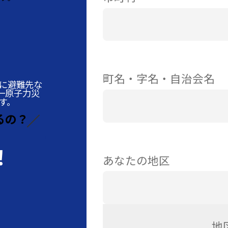
避難所:
(GoogleMapで確認する)
より詳細
な情報をご覧いただけます。
閉じる
町名・字名・自治会名
に避難先な
一原子力災
す。
るの？
！
あなたの地区
地