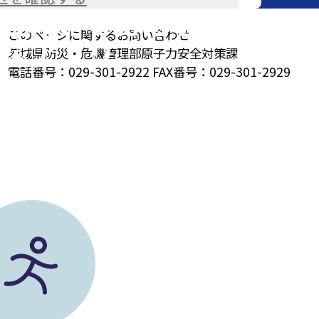
で活用、いばらきの
時に、事故の状況や避難情報を住民の皆
やすく伝えるための
茨城県公式の原子力
このページに関するお問い合わせ
防災アプリ
茨城県防災・危機管理部原子力安全対策課
電話番号：029-301-2922 FAX番号：029-301-2929