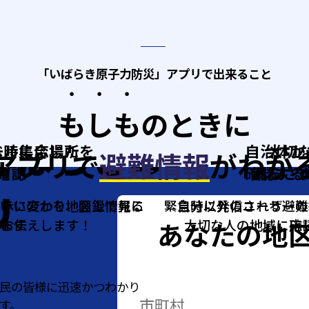
「いばらき原子力防災」アプリで出来ること
・・・
もしも
のときに
いばらきの
一時集合場所を
ベルに応じた
自治体か
大切
アプリで
避難情報
がわか
内！
確認
確認する
漏らさ
リ
ら赤に変わり、登録情報に
ばいいのかを地図上で見る
緊急時に発信される避難
自分以外のユーザーの
あなたの地
をお伝えします！
きます
大切な人の地域に応
確
一時集合場所:
(GoogleMapで確認する)
民の皆様に迅速かつ
わかり
市町村
す。