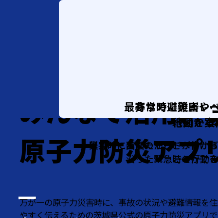
みんなで活用、
最寄りの避難所や
非常時に災害レ
行動を案
地図から
原子力防災アプ
災害時に画面のモードが青か
緊急時にあなたがどこへ行け
沿った緊急時の行動
ことがで
万が一の原子力災害時に、事故の状況や避難情報を住
やすく伝えるための
茨城県公式の原子力防災アプリで