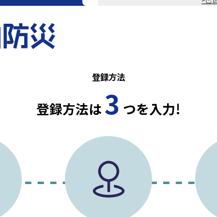
みんな
万が一の原子力災害
様に迅速かつ
わかり
原子力
防災アプリです。
登録方法
3
登録方法は
つを入力!